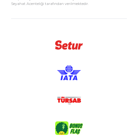
Seyahat Acenteliği tarafından verilmektedir.