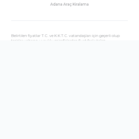
Adana Araç Kiralama
Belirtilen fiyatlar T.C. ve K.K.T.C. vatandaşları için geçerli olup
tesisler yabancı uyruklu misafirlerden fiyat farkı talep
edebilmektedir. Yabancı uyruklu misafirlere uygulanacak fiyatları
çağrı merkezimizden öğrenebilirsiniz.
Sitemizde yer alan tesis özellikleri bilgilendirme amaçlıdır, hizmet
ve kullanım saatleri dönemsel olarak oteller tarafından
değiştirilebilir.
Shopandfly.com.tr sitesinin tüm seyahat hizmetleri Setur
Seyahat Acenteliği tarafından verilmektedir.