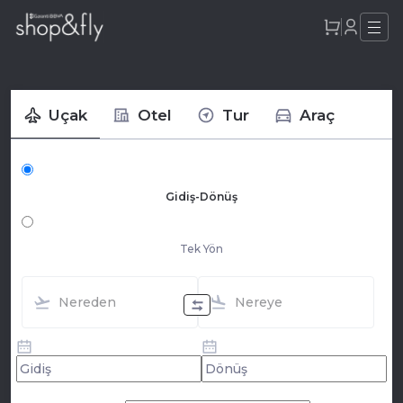
Uçak
Otel
Tur
Araç
Gidiş-Dönüş
Tek Yön
Nereden
Nereye