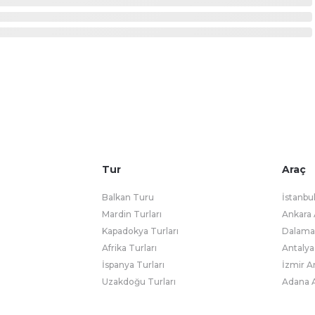
Tur
Araç
Balkan Turu
İstanbu
Mardin Turları
Ankara 
Kapadokya Turları
Dalaman
Afrika Turları
Antalya
İspanya Turları
İzmir A
Uzakdoğu Turları
Adana A