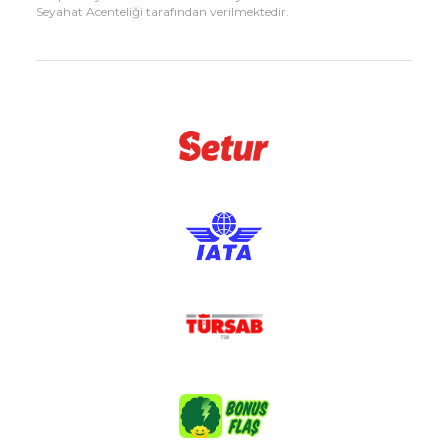
Seyahat Acenteliği tarafından verilmektedir.