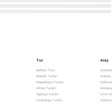
Tur
Araç
Balkan Turu
İstanbu
Mardin Turları
Ankara 
Kapadokya Turları
Dalaman
Afrika Turları
Antalya
İspanya Turları
İzmir A
Uzakdoğu Turları
Adana A