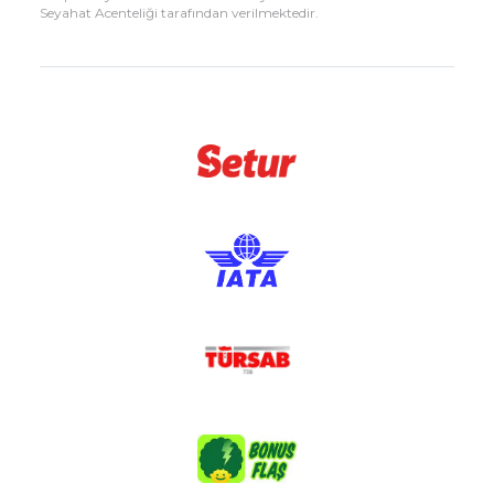
Seyahat Acenteliği tarafından verilmektedir.