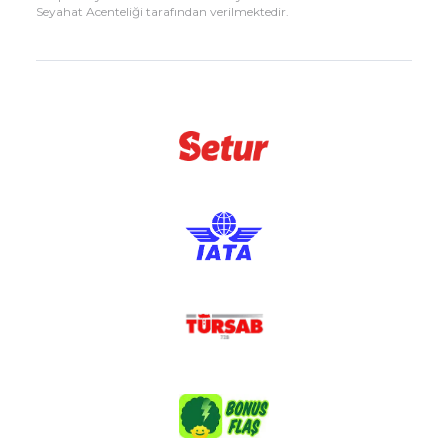
Seyahat Acenteliği tarafından verilmektedir.