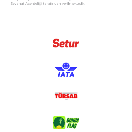
Seyahat Acenteliği tarafından verilmektedir.